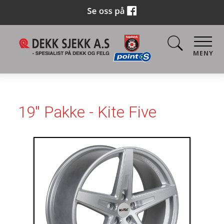
MENY
19'' Pakke - Kite Five