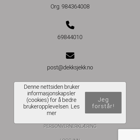
Org. 984364008
69844010
post@dekksjekk.no
Denne nettsiden bruker
informasjonskapsler
Del nettside
Jeg
(cookies) for å bedre
forstår!
brukeropplevelsen.
Les
mer
PERSONVERNERKLÆRING