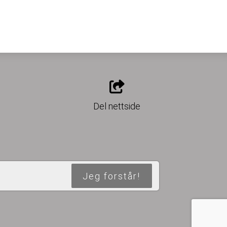
o
Del nettside
Jeg forstår!