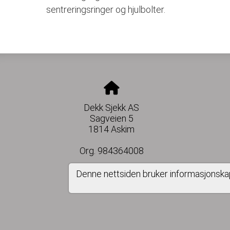
sentreringsringer og hjulbolter.
Dekk Sjekk AS
Sagveien 5
1814 Askim
Org. 984364008
Denne nettsiden bruker informasjonska