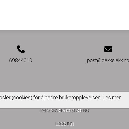
69844010
post@dekksjekk.n
psler (cookies) for å bedre brukeropplevelsen.
Les mer
PERSONVERNERKLÆRING
LOGG INN