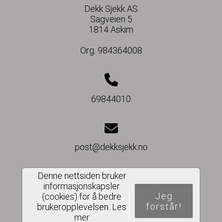
Dekk Sjekk AS
Sagveien 5
1814 Askim
Org. 984364008
69844010
post@dekksjekk.no
Denne nettsiden bruker
informasjonskapsler
Del nettside
Jeg
(cookies) for å bedre
forstår!
brukeropplevelsen.
Les
mer