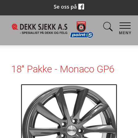
MENY
18" Pakke - Monaco GP6