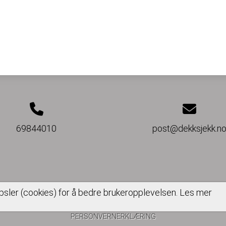
69844010
post@dekksjekk.n
psler (cookies) for å bedre brukeropplevelsen.
Les mer
PERSONVERNERKLÆRING