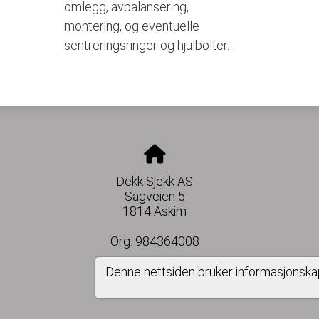
omlegg, avbalansering,
montering, og eventuelle
sentreringsringer og hjulbolter.
Dekk Sjekk AS
Sagveien 5
1814 Askim
Org. 984364008
Denne nettsiden bruker informasjonska