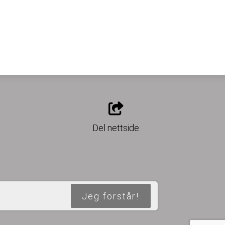
o
Del nettside
Jeg forstår!