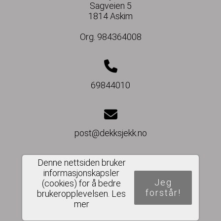
Sagveien 5
1814 Askim
Org. 984364008
69844010
post@dekksjekk.no
Denne nettsiden bruker
informasjonskapsler
Del nettside
Jeg
(cookies) for å bedre
forstår!
brukeropplevelsen.
Les
mer