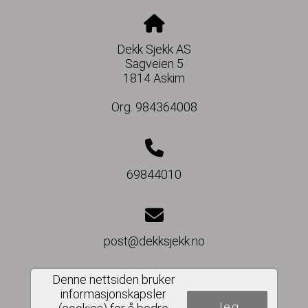
Dekk Sjekk AS
Sagveien 5
1814 Askim
Org. 984364008
69844010
post@dekksjekk.no
Denne nettsiden bruker
informasjonskapsler
Jeg