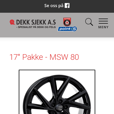
MENY
17" Pakke - MSW 80