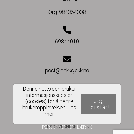
Org. 984364008
69844010
post@dekksjekk.no
Denne nettsiden bruker
informasjonskapsler
Del nettside
Jeg
(cookies) for å bedre
forstår!
brukeropplevelsen.
Les
mer
PERSONVERNERKLÆRING