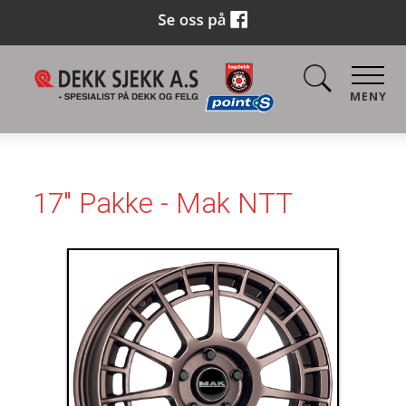
MENY
17" Pakke - Mak NTT