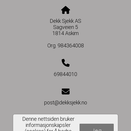
Dekk Sjekk AS
Sagveien 5
1814 Askim
Org. 984364008
69844010
post@dekksjekk.no
Denne nettsiden bruker
informasjonskapsler
Jeg