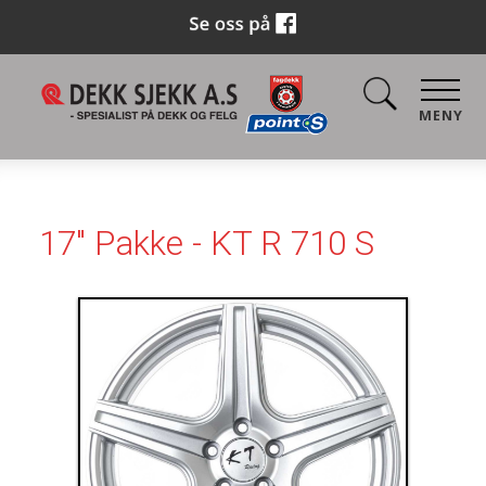
MENY
17" Pakke - KT R 710 S