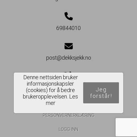
69844010
post@dekksjekk.no
Denne nettsiden bruker
informasjonskapsler
Del nettside
Jeg
(cookies) for å bedre
forstår!
brukeropplevelsen.
Les
mer
PERSONVERNERKLÆRING
LOGG INN