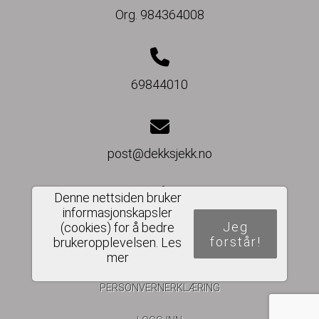
Org. 984364008
69844010
post@dekksjekk.no
Denne nettsiden bruker
informasjonskapsler
Del nettside
Jeg
(cookies) for å bedre
forstår!
brukeropplevelsen.
Les
mer
PERSONVERNERKLÆRING