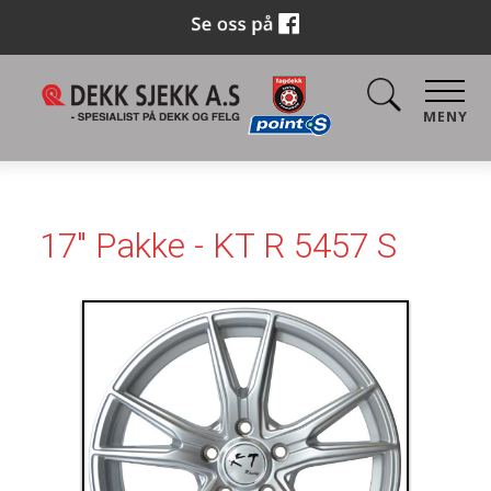
MENY
17" Pakke - KT R 5457 S