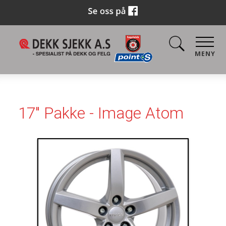
MENY
17" Pakke - Image Atom