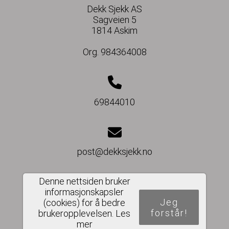
Dekk Sjekk AS
Sagveien 5
1814 Askim
Org. 984364008
69844010
post@dekksjekk.no
Denne nettsiden bruker
informasjonskapsler
Del nettside
Jeg
(cookies) for å bedre
forstår!
brukeropplevelsen.
Les
mer