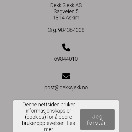
Dekk Sjekk AS
Sagveien 5
1814 Askim
Org. 984364008
69844010
post@dekksjekk.no
Denne nettsiden bruker
informasjonskapsler
Del nettside
Jeg
(cookies) for å bedre
forstår!
brukeropplevelsen.
Les
mer