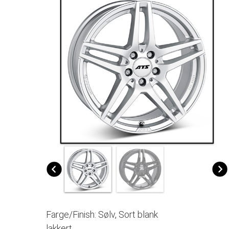
Farge/Finish: Sølv, Sort blank
lakkert.