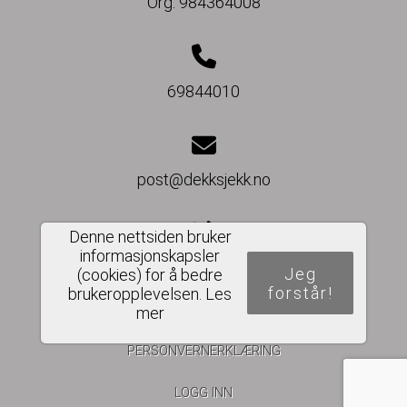
Org. 984364008
69844010
post@dekksjekk.no
Denne nettsiden bruker
informasjonskapsler
Del nettside
Jeg
(cookies) for å bedre
forstår!
brukeropplevelsen.
Les
mer
PERSONVERNERKLÆRING
LOGG INN