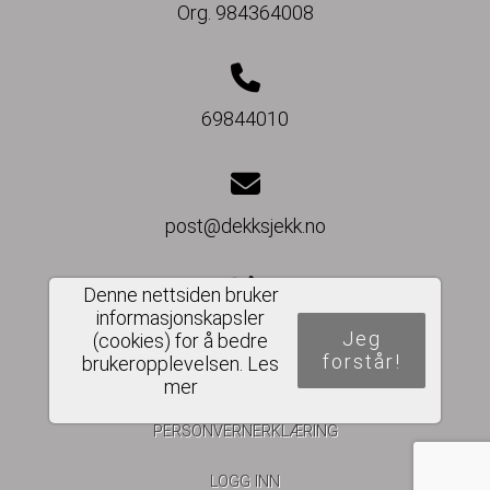
Org. 984364008
69844010
post@dekksjekk.no
Denne nettsiden bruker
informasjonskapsler
Del nettside
Jeg
(cookies) for å bedre
forstår!
brukeropplevelsen.
Les
mer
PERSONVERNERKLÆRING
LOGG INN