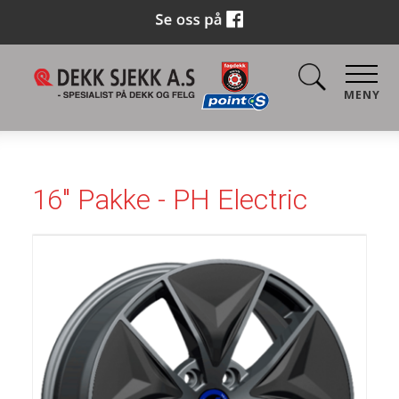
MENY
16" Pakke - PH Electric