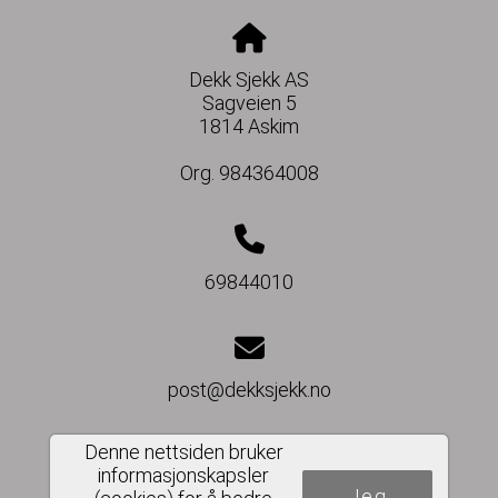
Dekk Sjekk AS
Sagveien 5
1814 Askim
Org. 984364008
69844010
post@dekksjekk.no
Denne nettsiden bruker
informasjonskapsler
Jeg