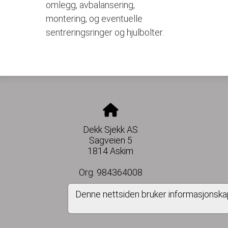
omlegg, avbalansering,
montering, og eventuelle
sentreringsringer og hjulbolter.
Dekk Sjekk AS
Sagveien 5
1814 Askim
Org. 984364008
Denne nettsiden bruker informasjonska