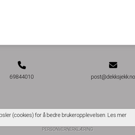
69844010
post@dekksjekk.n
psler (cookies) for å bedre brukeropplevelsen.
Les mer
PERSONVERNERKLÆRING