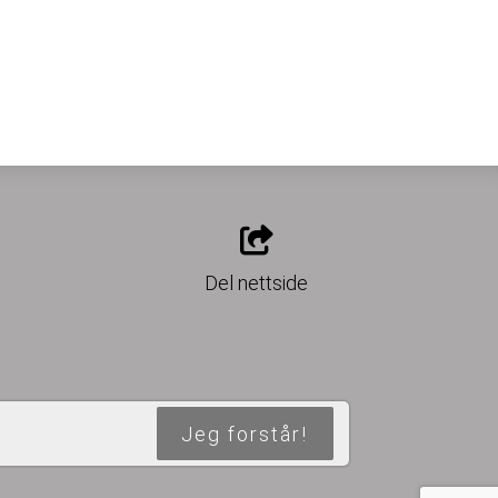
o
Del nettside
Jeg forstår!