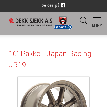
MENY
16" Pakke - Japan Racing
JR19