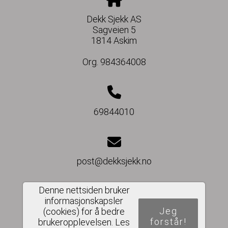
Dekk Sjekk AS
Sagveien 5
1814 Askim
Org. 984364008
69844010
post@dekksjekk.no
Denne nettsiden bruker
informasjonskapsler
Del nettside
Jeg
(cookies) for å bedre
forstår!
brukeropplevelsen.
Les