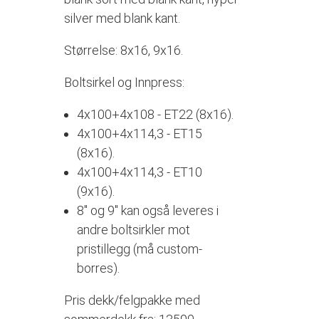
silver med blank kant.
Størrelse: 8x16, 9x16.
Boltsirkel og Innpress:
4x100+4x108 - ET22 (8x16).
4x100+4x114,3 - ET15
(8x16).
4x100+4x114,3 - ET10
(9x16).
8
" og 9" kan også leveres i
andre boltsirkler mot
pristillegg (må custom-
borres).
Pris dekk/felgpakke med