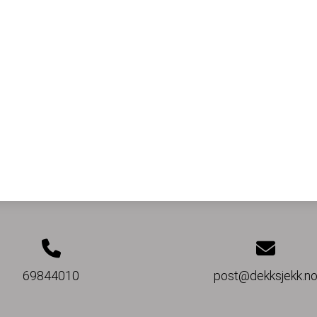
69844010
post@dekksjekk.n