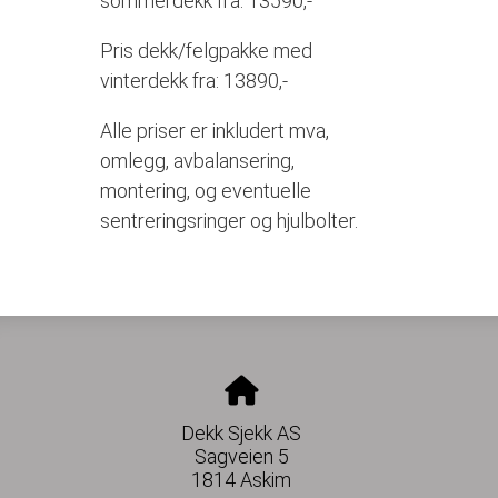
sommerdekk fra: 13590,-
Pris dekk/felgpakke med
vinterdekk fra: 13890,-
Alle priser er inkludert mva,
omlegg, avbalansering,
montering, og eventuelle
sentreringsringer og hjulbolter.
Dekk Sjekk AS
Sagveien 5
1814 Askim