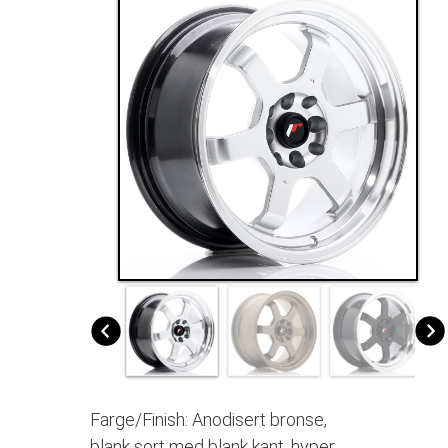
Farge/Finish:
Anodisert bronse,
blank sort med blank kant, hyper