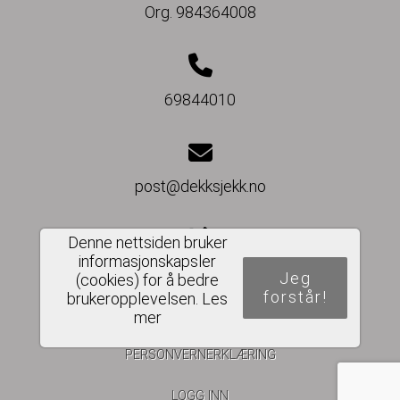
Org. 984364008
69844010
post@dekksjekk.no
Denne nettsiden bruker
informasjonskapsler
Del nettside
Jeg
(cookies) for å bedre
forstår!
brukeropplevelsen.
Les
mer
PERSONVERNERKLÆRING
LOGG INN