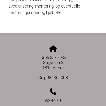
avbalansering, montering, og eventuelle
sentreringsringer og hjulbolter.
Dekk Sjekk AS
Sagveien 5
1814 Askim
Org. 984364008
69844010