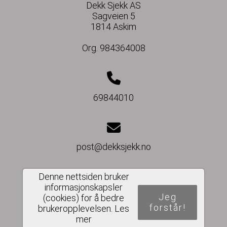
Dekk Sjekk AS
Sagveien 5
1814 Askim
Org. 984364008
69844010
post@dekksjekk.no
Denne nettsiden bruker
informasjonskapsler
Del nettside
Jeg
(cookies) for å bedre
forstår!
brukeropplevelsen.
Les
mer