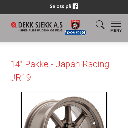
MENY
14" Pakke - Japan Racing
JR19